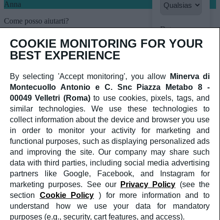
Anna
Come posso aiutarti?
Data
➤
COOKIE MONITORING FOR YOUR
BEST EXPERIENCE
Orario
By selecting 'Accept monitoring', you allow
Minerva di
Montecuollo Antonio e C. Snc Piazza Metabo 8 -
00049 Velletri (Roma)
to use cookies, pixels, tags, and
similar technologies. We use these technologies to
Prenota
collect information about the device and browser you use
appuntamento
in order to monitor your activity for marketing and
ora
functional purposes, such as displaying personalized ads
and improving the site. Our company may share such
Non ci sono
date
data with third parties, including social media advertising
disponibili.
partners like Google, Facebook, and Instagram for
Contatta il
marketing purposes. See our
Privacy Policy
(see the
nostro
section
Cookie Policy
) for more information and to
centralino al
understand how we use your data for mandatory
numero
+39
06 9635554
purposes (e.g., security, cart features, and access).