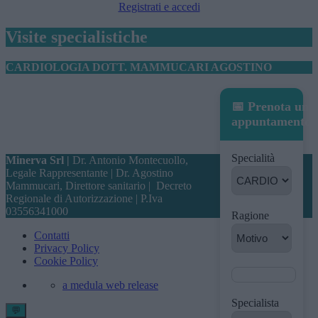
Registrati e accedi
Visite specialistiche
CARDIOLOGIA DOTT. MAMMUCARI AGOSTINO
📅 Prenota un
appuntamento
Specialità
Minerva Srl |
Dr. Antonio Montecuollo,
Legale Rappresentante | Dr. Agostino
Mammucari, Direttore sanitario |
Decreto
Regionale di Autorizzazione
| P.Iva
03556341000
Ragione
Contatti
Privacy Policy
Cookie Policy
a medula web release
Specialista
💬