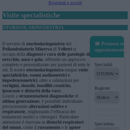
Registrati e accedi
Visite specialistiche
OTORINOLARINGOIATRIA
📅 Prenota un
Il servizio di
otorinolaringoiatria
del
Poliambulatorio Minerva
di
Velletri
si
appuntamento
occupa della
diagnosi e cura delle patologie di
orecchio, naso e gola
, offrendo un approccio
completo e personalizzato per pazienti di tutte le
Specialità
età. Il nostro
otorinolaringoiatra
esegue
visite
specialistiche, esami audiometrici e
impedenzometrici
, oltre a valutazioni per
vertigini, sinusiti, tonsilliti croniche,
Ragione
ipoacusie e disturbi della voce.
Grazie a
strumentazioni diagnostiche
di
ultima generazione
, è possibile individuare
precocemente
alterazioni uditive e
respiratorie
, migliorando l’efficacia dei
trattamenti medici o chirurgici. Particolare
attenzione è riservata ai
disturbi respiratori
Specialista
del sonno
, come il
russamento
e le
apnee