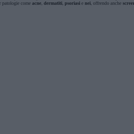
per patologie come
acne
,
dermatiti
,
psoriasi
e
nei
, offrendo anche
scree