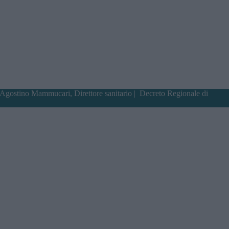
 Agostino Mammucari, Direttore sanitario |
Decreto Regionale di