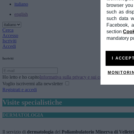
italiano
browser you 
such as dis
english
such data wi
Facebook, a
Cerca
section
Cook
Accesso
mandatory pur
Iscriviti
Accedi
I ACCEP
Iscriviti
MONITORI
Ho letto e ho capito
Informativa sulla privacy e sui cookie
Voglio iscrivermi alla newsletter
Registrati e accedi
Visite specialistiche
DERMATOLOGIA
Il servizio di
dermatologia
del
Poliambulatorio Minerva di Velletri