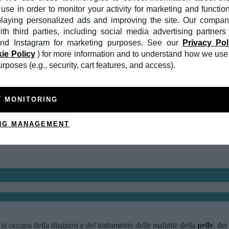
use in order to monitor your activity for marketing and functio
playing personalized ads and improving the site. Our compa
th third parties, including social media advertising partners
nd Instagram for marketing purposes. See our
Privacy Pol
ie Policy
) for more information and to understand how we use 
poses (e.g., security, cart features, and access).
T MONITORING
NG MANAGEMENT
si occupa della diagnosi e del trattamento delle malattie della
pelle
, dei