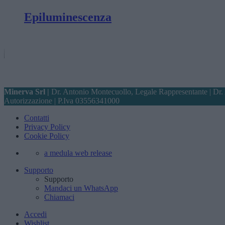
Epiluminescenza
Minerva Srl |
Dr. Antonio Montecuollo, Legale Rappresentante | Dr.
Autorizzazione
| P.Iva 03556341000
Contatti
Privacy Policy
Cookie Policy
a medula web release
Supporto
Supporto
Mandaci un WhatsApp
Chiamaci
Accedi
Wishlist