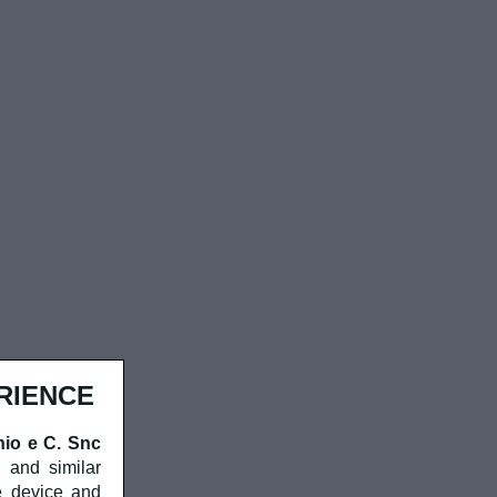
RIENCE
nio e C. Snc
, and similar
e device and