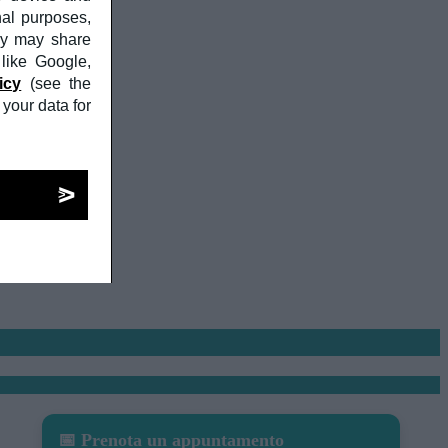
nal purposes,
ny may share
 like Google,
icy
(see the
your data for
📅 Prenota un appuntamento