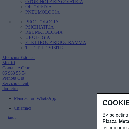
OTORINOLARINGOIATRIA
ORTOPEDIA
PNEUMOLOGIA
PROCTOLOGIA
PSICHIATRIA
REUMATOLOGIA
UROLOGIA
ELETTROCARDIOGRAMMA
TUTTE LE VISITE
Medicina Estetica
Medici
Contatti e Orari
06 963 55 54
Prenota Ora
Servizio clienti
Indietro
Mandaci un WhatsApp
COOKIE
Chiamaci
By selecting
italiano
Piazza Meta
technologies