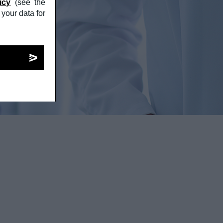
icy
(see the
your data for