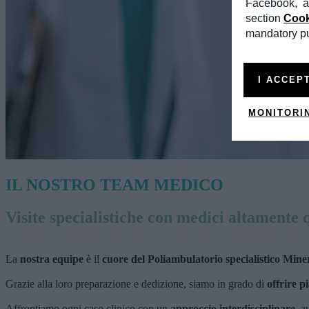
Facebook, a
section
Cook
mandatory pur
I ACCEP
MONITORI
IL NOSTRO TEAM MEDICO
Visite specialistiche con medici altamente 
La
nostra equipe
è il
cuore del Poliambulatorio specialistico Mine
Grazie alla loro preparazione e dedizione, siamo in grado di
offrire pi
Affrontiamo ogni caso clinico con un
approccio interdisciplinare
, a