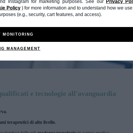
nd Instagram for marketing purposes. See our
Privacy Pol
ie Policy
) for more information and to understand how we use 
poses (e.g., security, cart features, and access).
T MONITORING
NG MANAGEMENT
qualificati e tecnologie all'avanguardia
rva
.
ani terapeutici di alto livello
.
vvalendoci delle più
moderne tecnologie
in campo medico