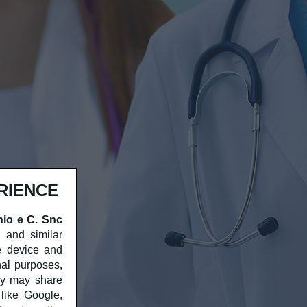
RIENCE
nio e C. Snc
, and similar
e device and
nal purposes,
ny may share
 like Google,